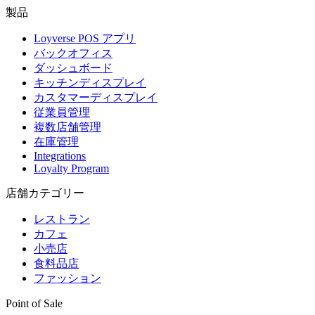
製品
Loyverse POS アプリ
バックオフィス
ダッシュボード
キッチンディスプレイ
カスタマーディスプレイ
従業員管理
複数店舗管理
在庫管理
Integrations
Loyalty Program
店舗カテゴリー
レストラン
カフェ
小売店
食料品店
ファッション
Point of Sale