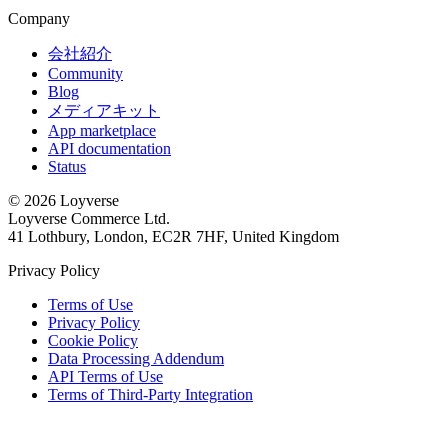
Company
会社紹介
Community
Blog
メディアキット
App marketplace
API documentation
Status
© 2026 Loyverse
Loyverse Commerce Ltd.
41 Lothbury, London, EC2R 7HF, United Kingdom
Privacy Policy
Terms of Use
Privacy Policy
Cookie Policy
Data Processing Addendum
API Terms of Use
Terms of Third-Party Integration