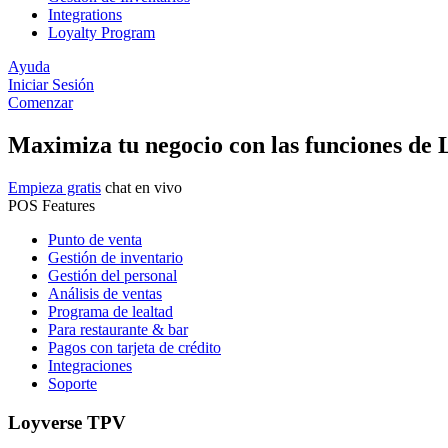
Integrations
Loyalty Program
Ayuda
Iniciar Sesión
Comenzar
Maximiza tu negocio con las funciones de
Empieza gratis
chat en vivo
POS Features
Punto de venta
Gestión de inventario
Gestión del personal
Análisis de ventas
Programa de lealtad
Para restaurante & bar
Pagos con tarjeta de crédito
Integraciones
Soporte
Loyverse TPV