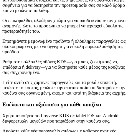
σαφήνεια για να διατηρείτε την προετοιμασία σας σε καλό δρόμο
και να μειώνετε τα λάθη.
Οι επικεφαλίδες αλλάζουν χρώμα για να υποδεικνύουν τον χρόνο
αναμονής, ώστε το προσωπικό να μπορεί να ιεραρχεί εύκολα τις
προτεραιότητές του.
Επισημάνετε μεμονωμένα προϊόντα ή ολόκληρες παραγγελίες ως
ολοκληρωμένες με ένα άγγιγμα για εύκολη παρακολούθηση της
προόδου.
Ρυθμίστε πολλαπλές οθόνες KDS—για μπαρ, ζεστή κουζίνα,
επιδόρπια ή delivery—για να διατηρείτε κάθε μέρος της κουζίνας
σας συγχρονισμένο.
Πείτε αντίο στις χάρτινες παραγγελίες και τα ρολά εκτυπωτή,
μειώστε το κόστος, μειώστε την ακαταστασία και διατηρήστε την
κουζίνα σας οργανωμένη, ακόμα και κατά τη διάρκεια της αιχμής.
Ευέλικτο και αξιόπιστο για κάθε κουζίνα
Χρησιμοποιήστε το Loyverse KDS σε tablet iOS και Android
διαφορετικών μεγεθών που ταιριάζουν στην κουζίνα σας.
Ακούστε κάθε νέα παραγγελία αμέσως με καθαρές ηχητικές