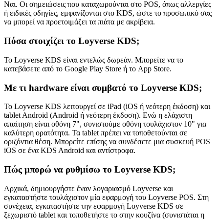
Ναι. Οι σημειώσεις που καταχωρούνται στο POS, όπως αλλεργίες
ή ειδικές οδηγίες, εμφανίζονται στο KDS, ώστε το προσωπικό σας
να μπορεί να προετοιμάζει τα πιάτα με ακρίβεια.
Πόσα στοιχίζει το Loyverse KDS;
Το Loyverse KDS είναι εντελώς δωρεάν. Μπορείτε να το
κατεβάσετε από το Google Play Store ή το App Store.
Με τι hardware είναι συμβατό το Loyverse KDS;
Το Loyverse KDS λειτουργεί σε iPad (iOS
ή νεότερη έκδοση) και
tablet Android (Android
ή νεότερη έκδοση). Ενώ η ελάχιστη
απαίτηση είναι οθόνη 7", συνιστούμε οθόνη τουλάχιστον 10" για
καλύτερη ορατότητα. Τα tablet πρέπει να τοποθετούνται σε
οριζόντια θέση. Μπορείτε επίσης να συνδέσετε μια συσκευή POS
iOS σε ένα KDS Android και αντίστροφα.
Πώς μπορώ να ρυθμίσω το Loyverse KDS;
Αρχικά, δημιουργήστε έναν λογαριασμό Loyverse και
εγκαταστήστε τουλάχιστον μία εφαρμογή του Loyverse POS. Στη
συνέχεια, εγκαταστήστε την εφαρμογή Loyverse KDS σε
ξεχωριστό tablet και τοποθετήστε το στην κουζίνα (συνιστάται η