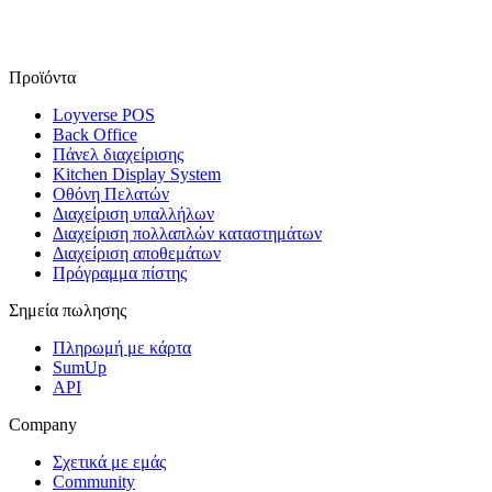
Προϊόντα
Loyverse POS
Back Office
Πἀνελ διαχείρισης
Kitchen Display System
Οθόνη Πελατών
Διαχείριση υπαλλήλων
Διαχείριση πολλαπλών καταστημάτων
Διαχείριση αποθεμάτων
Πρόγραμμα πίστης
Σημεία πωλησης
Πληρωμή με κάρτα
SumUp
API
Company
Σχετικά με εμάς
Community