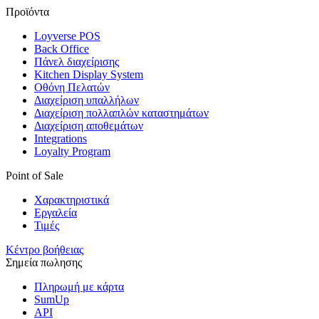
Προϊόντα
Loyverse POS
Back Office
Πἀνελ διαχείρισης
Kitchen Display System
Οθόνη Πελατών
Διαχείριση υπαλλήλων
Διαχείριση πολλαπλών καταστημάτων
Διαχείριση αποθεμάτων
Integrations
Loyalty Program
Point of Sale
Χαρακτηριστικά
Εργαλεία
Τιμές
Κέντρο βοήθειας
Σημεία πωλησης
Πληρωμή με κάρτα
SumUp
API