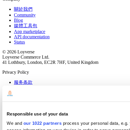
關於我們
Community
Blog
媒體工具包
App marketplace
API documentation
Status
© 2026 Loyverse
Loyverse Commerce Ltd.
41 Lothbury, London, EC2R 7HF, United Kingdom
Privacy Policy
服务条款
隐私政策
Cookie政策说明
Data Processing Addendum
API Terms of Use
Terms of Third-Party Integration
Responsible use of your data
We and
our 1022 partners
process your personal data, e.g.