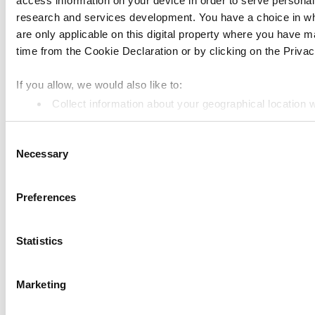
access information on your device in order to serve person
research and services development. You have a choice in wh
are only applicable on this digital property where you have
time from the Cookie Declaration or by clicking on the Privacy
If you allow, we would also like to:
Collect information about your geographical location 
Identify your device by actively scanning it for specifi
Consent
Find out more about how your personal data is processed an
Necessary
Selection
We use cookies to personalize content and ads, to provide so
information about your use of our site with our social media,
Preferences
information that you’ve provided to them or that they’ve colle
cookies by pressing the "OK" button.
Statistics
Marketing