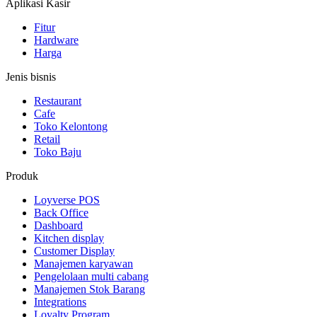
Aplikasi Kasir
Fitur
Hardware
Harga
Jenis bisnis
Restaurant
Cafe
Toko Kelontong
Retail
Toko Baju
Produk
Loyverse POS
Back Office
Dashboard
Kitchen display
Customer Display
Manajemen karyawan
Pengelolaan multi cabang
Manajemen Stok Barang
Integrations
Loyalty Program