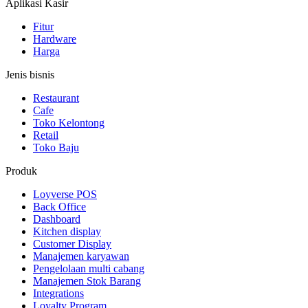
Aplikasi Kasir
Fitur
Hardware
Harga
Jenis bisnis
Restaurant
Cafe
Toko Kelontong
Retail
Toko Baju
Produk
Loyverse POS
Back Office
Dashboard
Kitchen display
Customer Display
Manajemen karyawan
Pengelolaan multi cabang
Manajemen Stok Barang
Integrations
Loyalty Program