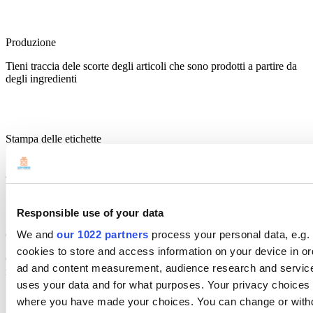
Produzione
Tieni traccia dele scorte degli articoli che sono prodotti a partire da
degli ingredienti
Stampa delle etichette
Stampa le etichette dei codici a barre per aggiungere agevolmente gli
articoli alla vendita
Responsible use of your data
We and
our 1022 partners
process your personal data, e.g.
Cronologia inventario
cookies to store and access information on your device in or
Ottieni informazioni sul flusso del tuo inventario, visualizzando il
ad and content measurement, audience research and servic
registro delle modifiche
uses your data and for what purposes. Your privacy choices ar
where you have made your choices. You can change or withd