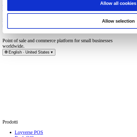
Allow all cookies
Loyverse
Back Office
Gestione
Allow selection
del personale
Point of sale and commerce platform for small businesses
worldwide.
🌐
English · United States
▾
Prodotti
Loyverse POS