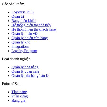
Các Sản Phẩm
Loyverse POS
Quản trị
Bảng điều khiển
Hệ thống hiển thị nhà bếp
Hệ thống hiển thị khách hàng
Quản lý nhân viên
Quản lý nhiều cửa hàng
Quản lý kho
Integrations
Loyalty Program
Loại doanh nghiệp
Quản lý nhà hàng
Quản lý quán cafe
Quản lý cửa hàng bán lẻ
Point of Sale
Tính năng
Phần cứng
Bảng giá