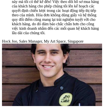
này mà tôi có thể kể đến! Việc theo dõi hồ sơ mua hàng
của khách hàng cho phép chúng tôi lên kế hoạch các
quyết định chiến lược trong các hoạt động tiếp thị tiếp
theo của mình. Hóa đơn không dùng giấy và hệ thống
quy đổi điểm cũng mang lại trải nghiệm tuyệt vời cho
khách hàng, do đó đảm bảo chắc chắn hơn cho công
việc kinh doanh nhắm đến các mối quan hệ khách hàng
lâu dài của chúng tôi.
Hock Joo, Sales Manager, My Art Space, Singapore