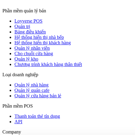
Phần mềm quản lý bán
Loyverse POS
Quản trị
Bảng điều khiển
Hệ thống hiển thị nhà bếp
Hệ thống hiển thị khách hàng
Quản lý nhân viên
Cho chuỗi cửa hàng
Quản lý kho
Chương trình khách hàng thân thiết
Loại doanh nghiệp
Quản lý nhà hàng
Quản lý quán cafe
Quản lý cửa hàng bán lẻ
Phần mềm POS
Thanh toán thẻ tín dụng
API
Company