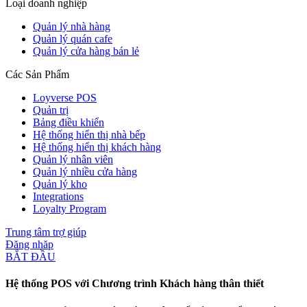
Loại doanh nghiệp
Quản lý nhà hàng
Quản lý quán cafe
Quản lý cửa hàng bán lẻ
Các Sản Phẩm
Loyverse POS
Quản trị
Bảng điều khiển
Hệ thống hiển thị nhà bếp
Hệ thống hiển thị khách hàng
Quản lý nhân viên
Quản lý nhiều cửa hàng
Quản lý kho
Integrations
Loyalty Program
Trung tâm trợ giúp
Đăng nhăp
BẮT ĐẦU
Hệ thống POS với Chương trình Khách hàng thân thiết