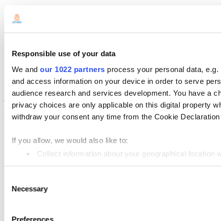
Về chúng tôi
Community
Blog
Media kit
App marketplace
Responsible use of your data
API documentation
Status
We and
our 1022 partners
process your personal data, e.g.
and access information on your device in order to serve pe
© 2026 Loyverse
Loyverse Commerce Ltd.
audience research and services development. You have a ch
41 Lothbury, London, EC2R 7HF, United Kingdom
privacy choices are only applicable on this digital propert
Privacy Policy
withdraw your consent any time from the Cookie Declaration o
Điều khoản dịch vụ
If you allow, we would also like to:
Privacy Policy
Cookie Policy
Collect information about your geographical location 
Data Processing Addendum
Identify your device by actively scanning it for specifi
API Terms of Use
Terms of Third-Party Integration
Consent
Find out more about how your personal data is processed an
Necessary
Selection
We use cookies to personalize content and ads, to provide so
information about your use of our site with our social media,
Preferences